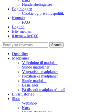
Handelsbetingelser
Bag bloggen
Cookie og privatlivspolitik
Kontakt
FAQ
Log ind
Bliv medlem
0 items –
kr.
0,00
Opskrifter
Madplaner
Vejledning til madplan
Sunde madplaner
Vegetariske madplaner
Flexitariske madplaner
Single madplan
Basislager
Få tilsendt madplan på mail
Livsstilsforløb
Shop
Webshop
Kurv