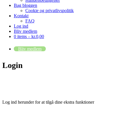
Handelsbetingelser
Bag bloggen
Cookie og privatlivspolitik
Kontakt
FAQ
Log ind
Bliv medlem
0 items –
kr.
0,00
Bliv medlem
Login
Log ind herunder for at tilgå dine ekstra funktioner