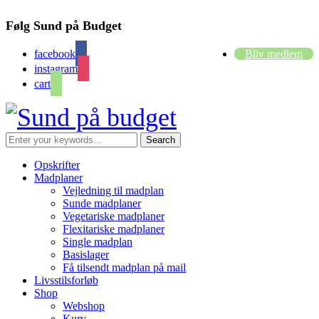
Følg Sund på Budget
facebook
Bliv medlem
instagram
cart
Opskrifter
Madplaner
Vejledning til madplan
Sunde madplaner
Vegetariske madplaner
Flexitariske madplaner
Single madplan
Basislager
Få tilsendt madplan på mail
Livsstilsforløb
Shop
Webshop
Kurv