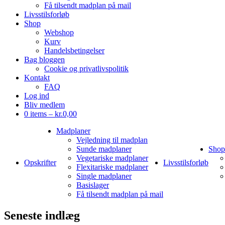
Få tilsendt madplan på mail
Livsstilsforløb
Shop
Webshop
Kurv
Handelsbetingelser
Bag bloggen
Cookie og privatlivspolitik
Kontakt
FAQ
Log ind
Bliv medlem
0 items –
kr.
0,00
Madplaner
Vejledning til madplan
Sunde madplaner
Shop
Vegetariske madplaner
Opskrifter
Livsstilsforløb
Flexitariske madplaner
Single madplaner
Basislager
Få tilsendt madplan på mail
Seneste indlæg