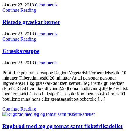
oktober 23, 2018
0 comments
Continue Reading
Ristede græskarkerner
oktober 23, 2018
0 comments
Continue Reading
Græskarsuppe
oktober 23, 2018
0 comments
Print Recipe Græskarsuppe Region Vegetarisk Forberedelses tid 10
minutter Tilberedningstid 20 minutter Antal personer personer
Ingredienser 1 kg græskarkød uden kerner2 løg i tern2 gulerødder
skrællet3 fed hvidløg7 dl vand2,5 dl oma madlavningsfløde 4%2 tsk
ingefær stødt1-2 tsk chili stødt1 tsk spidskommen2 spsk citronsaft1
bouillonterning høns eller grøntsagsalt og peberolie […]
Continue Reading
Rugbrød med æg og tomat samt fiskefrikadeller