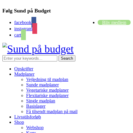
Følg Sund på Budget
facebook
Bliv medlem
instagram
cart
Opskrifter
Madplaner
Vejledning til madplan
Sunde madplaner
Vegetariske madplaner
Flexitariske madplaner
Single madplan
Basislager
Få tilsendt madplan på mail
Livsstilsforløb
Shop
Webshop
Kurv