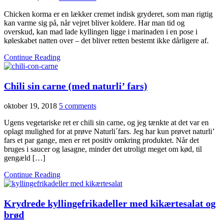
Chicken korma er en lækker cremet indisk gryderet, som man rigtig
kan varme sig på, når vejret bliver koldere. Har man tid og
overskud, kan mad lade kyllingen ligge i marinaden i en pose i
køleskabet natten over – det bliver retten bestemt ikke dårligere af.
Continue Reading
Chili sin carne (med naturli’ fars)
oktober 19, 2018
5 comments
Ugens vegetariske ret er chili sin carne, og jeg tænkte at det var en
oplagt mulighed for at prøve Naturli´fars. Jeg har kun prøvet naturli’
fars et par gange, men er ret positiv omkring produktet. Når det
bruges i saucer og lasagne, minder det utroligt meget om kød, til
gengæld […]
Continue Reading
Krydrede kyllingefrikadeller med kikærtesalat og
brød