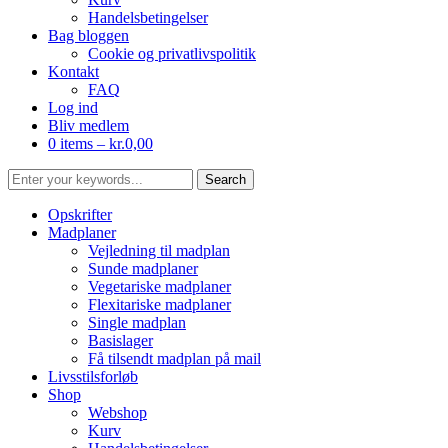
Handelsbetingelser
Bag bloggen
Cookie og privatlivspolitik
Kontakt
FAQ
Log ind
Bliv medlem
0 items –
kr.
0,00
Opskrifter
Madplaner
Vejledning til madplan
Sunde madplaner
Vegetariske madplaner
Flexitariske madplaner
Single madplan
Basislager
Få tilsendt madplan på mail
Livsstilsforløb
Shop
Webshop
Kurv