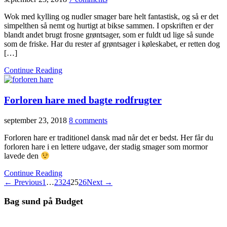
Wok med kylling og nudler smager bare helt fantastisk, og så er det
simpelthen så nemt og hurtigt at bikse sammen. I opskriften er der
blandt andet brugt frosne grøntsager, som er fuldt ud lige så sunde
som de friske. Har du rester af grøntsager i køleskabet, er retten dog
[…]
Continue Reading
Forloren hare med bagte rodfrugter
september 23, 2018
8 comments
Forloren hare er traditionel dansk mad når det er bedst. Her får du
forloren hare i en lettere udgave, der stadig smager som mormor
lavede den
Continue Reading
← Previous
1
…
23
24
25
26
Next →
Bag sund på Budget