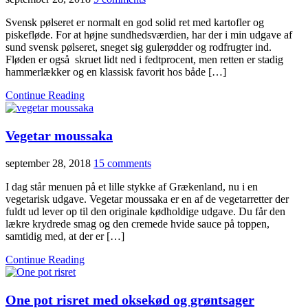
Svensk pølseret er normalt en god solid ret med kartofler og
piskefløde. For at højne sundhedsværdien, har der i min udgave af
sund svensk pølseret, sneget sig gulerødder og rodfrugter ind.
Fløden er også skruet lidt ned i fedtprocent, men retten er stadig
hammerlækker og en klassisk favorit hos både […]
Continue Reading
Vegetar moussaka
september 28, 2018
15 comments
I dag står menuen på et lille stykke af Grækenland, nu i en
vegetarisk udgave. Vegetar moussaka er en af de vegetarretter der
fuldt ud lever op til den originale kødholdige udgave. Du får den
lækre krydrede smag og den cremede hvide sauce på toppen,
samtidig med, at der er […]
Continue Reading
One pot risret med oksekød og grøntsager