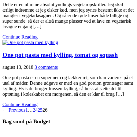
Dette er en af mine absolut yndlings vegetaropskrifter. Jeg skal
ærligt indrømme at jeg elsker kød, men jeg synes bestemt ikke at det
mangler i vegetarlasagnen. Og så er de røde linser både billige og
super sunde, så der er altså mange plusser ved at lave en vegetarisk
lasagne engang […]
Continue Reading
One pot pasta med kylling, tomat og squash
august 13, 2018
3 comments
One pot pasta er en super nem og lækker ret, som kan varieres på et
utal af måder. Denne udgave er med en god portion grøntsager samt
kylling. Hvis du bruger frossen kylling, så husk at sætte det til
optøning i køleskabet om morgenen, så den er klar til brug […]
Continue Reading
← Previous
1
…
24
25
26
Bag sund på Budget