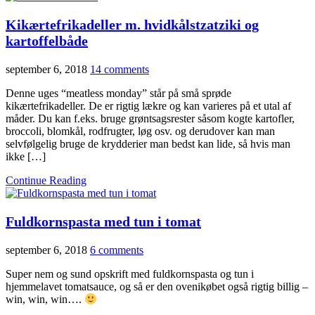
Kikærtefrikadeller m. hvidkålstzatziki og
kartoffelbåde
september 6, 2018
14 comments
Denne uges “meatless monday” står på små sprøde
kikærtefrikadeller. De er rigtig lækre og kan varieres på et utal af
måder. Du kan f.eks. bruge grøntsagsrester såsom kogte kartofler,
broccoli, blomkål, rodfrugter, løg osv. og derudover kan man
selvfølgelig bruge de krydderier man bedst kan lide, så hvis man
ikke […]
Continue Reading
Fuldkornspasta med tun i tomat
september 6, 2018
6 comments
Super nem og sund opskrift med fuldkornspasta og tun i
hjemmelavet tomatsauce, og så er den ovenikøbet også rigtig billig –
win, win, win….