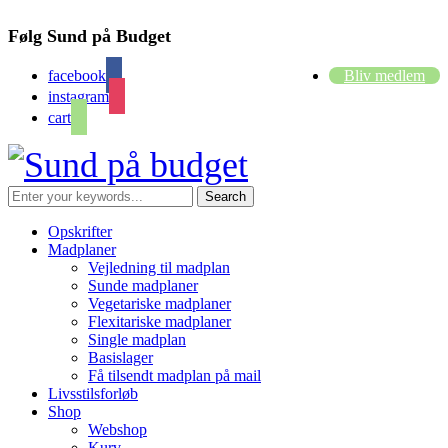
Følg Sund på Budget
facebook
Bliv medlem
instagram
cart
Opskrifter
Madplaner
Vejledning til madplan
Sunde madplaner
Vegetariske madplaner
Flexitariske madplaner
Single madplan
Basislager
Få tilsendt madplan på mail
Livsstilsforløb
Shop
Webshop
Kurv