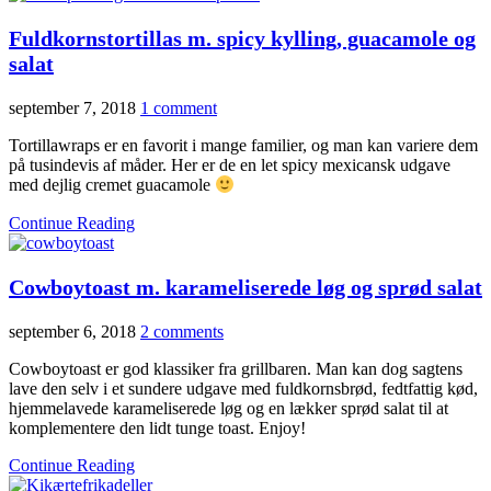
Fuldkornstortillas m. spicy kylling, guacamole og
salat
september 7, 2018
1 comment
Tortillawraps er en favorit i mange familier, og man kan variere dem
på tusindevis af måder. Her er de en let spicy mexicansk udgave
med dejlig cremet guacamole
Continue Reading
Cowboytoast m. karameliserede løg og sprød salat
september 6, 2018
2 comments
Cowboytoast er god klassiker fra grillbaren. Man kan dog sagtens
lave den selv i et sundere udgave med fuldkornsbrød, fedtfattig kød,
hjemmelavede karameliserede løg og en lækker sprød salat til at
komplementere den lidt tunge toast. Enjoy!
Continue Reading