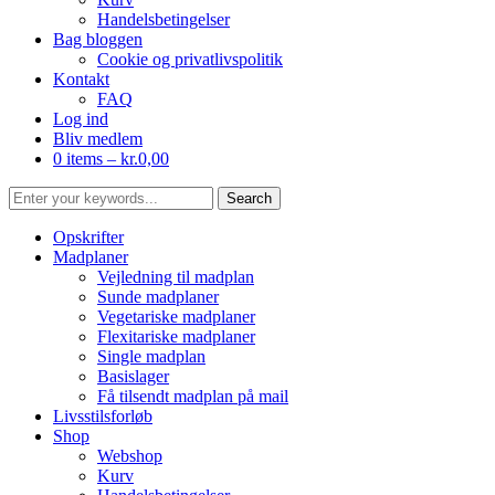
Handelsbetingelser
Bag bloggen
Cookie og privatlivspolitik
Kontakt
FAQ
Log ind
Bliv medlem
0 items –
kr.
0,00
Opskrifter
Madplaner
Vejledning til madplan
Sunde madplaner
Vegetariske madplaner
Flexitariske madplaner
Single madplan
Basislager
Få tilsendt madplan på mail
Livsstilsforløb
Shop
Webshop
Kurv