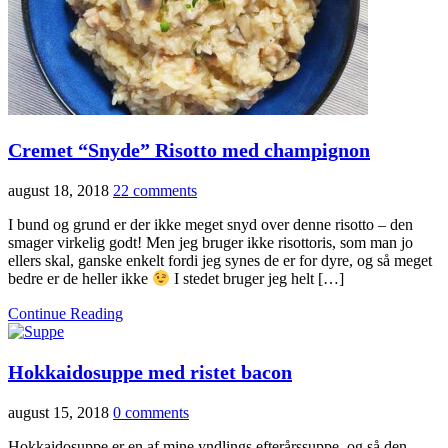
Cremet “Snyde” Risotto med champignon
august 18, 2018
22 comments
I bund og grund er der ikke meget snyd over denne risotto – den
smager virkelig godt! Men jeg bruger ikke risottoris, som man jo
ellers skal, ganske enkelt fordi jeg synes de er for dyre, og så meget
bedre er de heller ikke
I stedet bruger jeg helt […]
Continue Reading
Hokkaidosuppe med ristet bacon
august 15, 2018
0 comments
Hokkaidosuppe er en af mine yndlings efterårssuppe, og så den