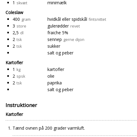
1
minimælk
skvæt
Coleslaw
400
hvidkål eller spidskål
gram
fintsnittet
3
gulerødder
store
revet
2,5
fraiche 5%
dl
2
sennep
tsk
gerne dijon
2
sukker
tsk
salt og peber
Kartofler
1
kartofler
kg
2
olie
spsk
2
paprika
tsk
salt og peber
Instruktioner
Kartofler
Tænd ovnen på 200 grader varmluft.