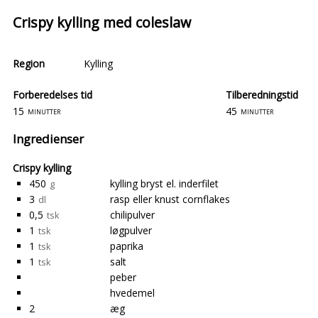
Crispy kylling med coleslaw
Region
Kylling
Forberedelses tid
Tilberedningstid
15
45
minutter
minutter
Ingredienser
Crispy kylling
450
kylling bryst el. inderfilet
g
3
rasp eller knust cornflakes
dl
0,5
chilipulver
tsk
1
løgpulver
tsk
1
paprika
tsk
1
salt
tsk
peber
hvedemel
2
æg