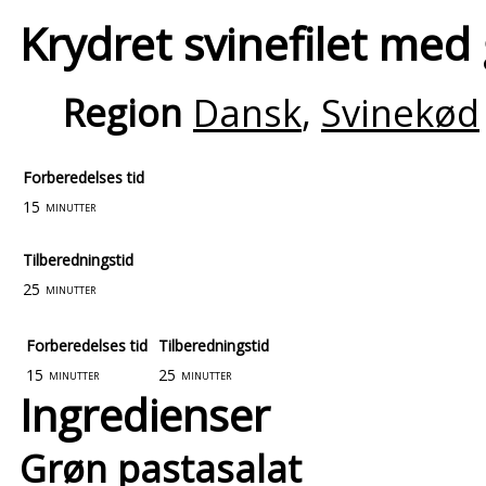
Krydret svinefilet med 
Region
Dansk
,
Svinekød
Forberedelses tid
15
minutter
Tilberedningstid
25
minutter
Forberedelses tid
Tilberedningstid
15
25
minutter
minutter
Ingredienser
Grøn pastasalat