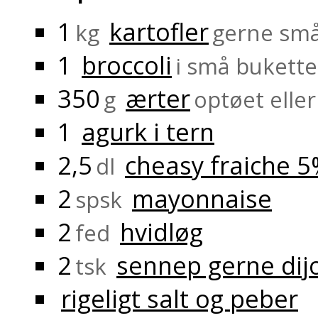
1
kartofler
kg
gerne små
1
broccoli
i små bukette
350
ærter
g
optøet eller
1
agurk i tern
2,5
cheasy fraiche 
dl
2
mayonnaise
spsk
2
hvidløg
fed
2
sennep gerne dij
tsk
rigeligt salt og peber