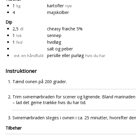
1
kartofler
kg
nye
4
majskolber
Dip
2,5
cheasy fraiche 5%
dl
1
sennep
tsk
1
hvidløg
fed
salt og peber
persille eller purløg
evt. en håndfuld
hvis du har
Instruktioner
Tænd ovnen på 200 grader.
Trim svinemørbraden for scener og lignende. Bland marinaden 
– lad det gerne trække hvis du har tid.
Svinemørbraden steges i ovnen i ca. 25 minutter, hvorefter den 
Tilbehør