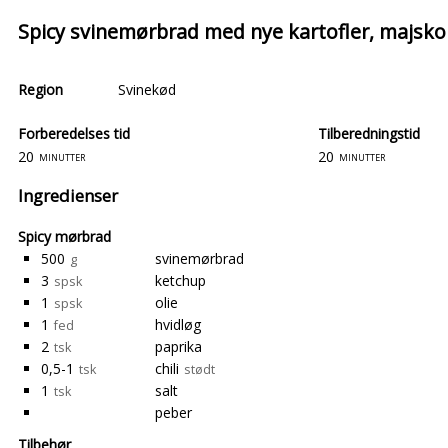
Spicy svinemørbrad med nye kartofler, majsko
Region
Svinekød
Forberedelses tid
Tilberedningstid
20
20
minutter
minutter
Ingredienser
Spicy mørbrad
500
svinemørbrad
g
3
ketchup
spsk
1
olie
spsk
1
hvidløg
fed
2
paprika
tsk
0,5-1
chili
tsk
stødt
1
salt
tsk
peber
Tilbehør