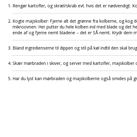
Rengør kartofler, og skræl/skrab evt. hvis det er nødvendigt. Kog
Kogte majskolber: Fjerne alt det grønne fra kolberne, og kog de
mikroovnen. Her putter du hele kolben ind med blade og det he
ende af og fjerne nemt bladene – det er SÅ nemt. Krydr dem m
Bland ingredienserne til dippen og stil på køl indtil den skal bru
Skær mørbraden i skiver, og server med kartofler, majskolber o
Har du lyst kan mørbraden og majskolberne også smides på gri