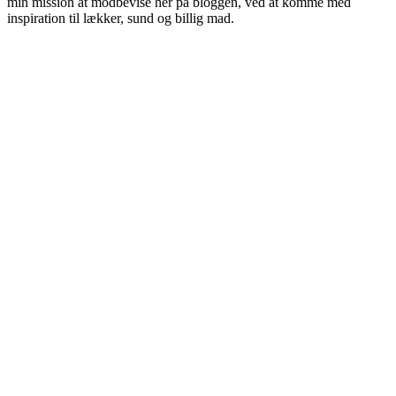
min mission at modbevise her på bloggen, ved at komme med
inspiration til lækker, sund og billig mad.