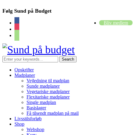
Følg Sund på Budget
facebook
Bliv medlem
instagram
cart
Opskrifter
Madplaner
Vejledning til madplan
Sunde madplaner
Vegetariske madplaner
Flexitariske madplaner
Single madplan
Basislager
Få tilsendt madplan på mail
Livsstilsforløb
Shop
Webshop
Kurv