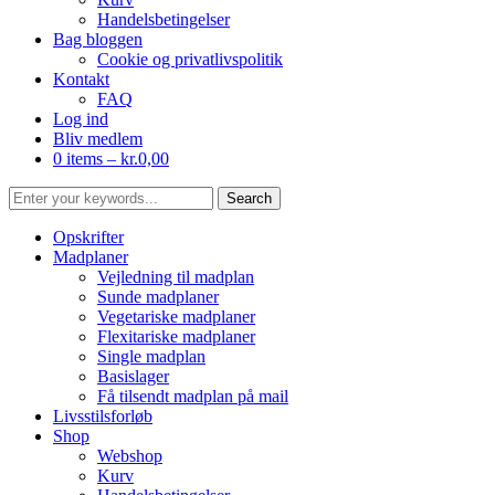
Handelsbetingelser
Bag bloggen
Cookie og privatlivspolitik
Kontakt
FAQ
Log ind
Bliv medlem
0 items –
kr.
0,00
Opskrifter
Madplaner
Vejledning til madplan
Sunde madplaner
Vegetariske madplaner
Flexitariske madplaner
Single madplan
Basislager
Få tilsendt madplan på mail
Livsstilsforløb
Shop
Webshop
Kurv