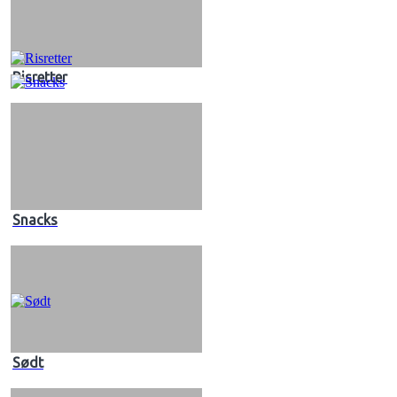
Risretter
Snacks
Sødt