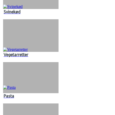
Svinekød
Vegetarretter
Pasta