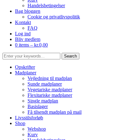
Handelsbetingelser
Bag bloggen
Cookie og privatlivspolitik
Kontakt
FAQ
Log ind
Bliv medlem
0 items –
kr.
0,00
Opskrifter
Madplaner
Vejledning til madplan
Sunde madplaner
Vegetariske madplaner
Flexitariske madplaner
Single madplan
Basislager
Få tilsendt madplan på mail
Livsstilsforløb
Shop
Webshop
Kurv