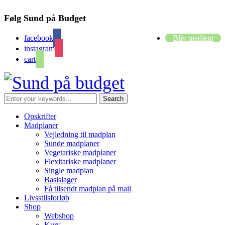
Følg Sund på Budget
facebook
Bliv medlem
instagram
cart
Opskrifter
Madplaner
Vejledning til madplan
Sunde madplaner
Vegetariske madplaner
Flexitariske madplaner
Single madplan
Basislager
Få tilsendt madplan på mail
Livsstilsforløb
Shop
Webshop
Kurv