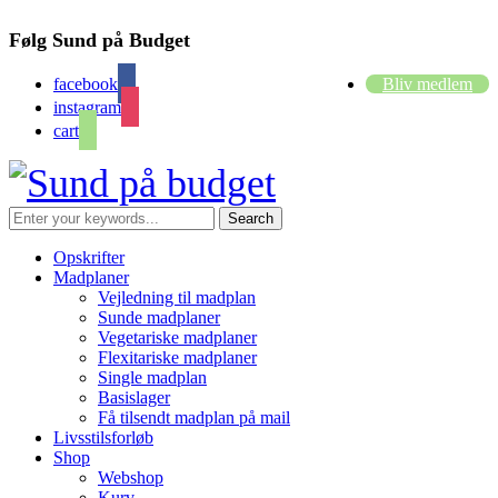
Følg Sund på Budget
facebook
Bliv medlem
instagram
cart
Opskrifter
Madplaner
Vejledning til madplan
Sunde madplaner
Vegetariske madplaner
Flexitariske madplaner
Single madplan
Basislager
Få tilsendt madplan på mail
Livsstilsforløb
Shop
Webshop
Kurv