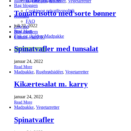
Handelsbetingelser
Italiensk
,
One pot
,
Ris retter
,
Vegetarretter
Bag bloggen
Cookie og privatlivspolitik
Tomatrisotto med sorte bønner
Kontakt
FAQ
juli 22, 2022
Log ind
Read More
Bliv medlem
Fisk og skaldyr
,
Madpakke
0 items –
kr.
0,00
Spinatvafler med tunsalat
Bliv medlem
januar 24, 2022
Read More
Madpakke
,
Rugbrødsidéer
,
Vegetarretter
Kikærtesalat m. karry
januar 24, 2022
Read More
Madpakke
,
Vegetarretter
Spinatvafler