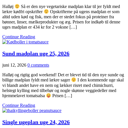
Halløj
Så er den nye vegetariske madplan klar til jer fyldt med
lækre kødfri opskrifter
Opskrifterne på ugens madplan er som
altid uden kød og fisk, men der er stedet fokus på proteiner fra
bønner, linser, mælkeprodukter og æg. Prisen for indkøb til denne
uges madplan er 434 kr for 2 voksne […]
Continue Reading
Sund madplan uge 25, 2026
juni 12, 2026
0 comments
Halløj og rigtig god weekend! Det er blevet tid til den nye sunde og
billige madplan fyldt med lækre sager
I den kommende uge skal
vi blandt andet have en nem og lækker risret med chimichurri,
helstegt kylling med tilbehør og nogle skønne veggiedeller med
hjemmelavet tomatsalsa
Prisen […]
Continue Reading
Single ugeplan uge 24, 2026