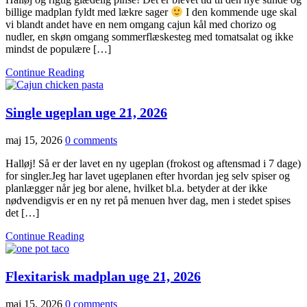
billige madplan fyldt med lækre sager
I den kommende uge skal
vi blandt andet have en nem omgang cajun kål med chorizo og
nudler, en skøn omgang sommerflæskesteg med tomatsalat og ikke
mindst de populære […]
Continue Reading
Single ugeplan uge 21, 2026
maj 15, 2026
0 comments
Halløj! Så er der lavet en ny ugeplan (frokost og aftensmad i 7 dage)
for singler.Jeg har lavet ugeplanen efter hvordan jeg selv spiser og
planlægger når jeg bor alene, hvilket bl.a. betyder at der ikke
nødvendigvis er en ny ret på menuen hver dag, men i stedet spises
det […]
Continue Reading
Flexitarisk madplan uge 21, 2026
maj 15, 2026
0 comments