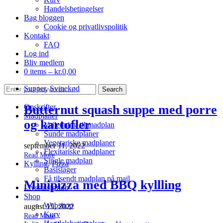
Handelsbetingelser
Bag bloggen
Cookie og privatlivspolitik
Kontakt
FAQ
Log ind
Bliv medlem
0 items –
kr.
0,00
Supper
,
Svinekød
Butternut squash suppe med porre
Opskrifter
Madplaner
og kartofler
Vejledning til madplan
Sunde madplaner
Vegetariske madplaner
september 11, 2022
Flexitariske madplaner
Read More
Single madplan
Kylling
,
Pizza
Basislager
Få tilsendt madplan på mail
Minipizza med BBQ kyllling
Livsstilsforløb
Shop
Webshop
august 15, 2022
Kurv
Read More