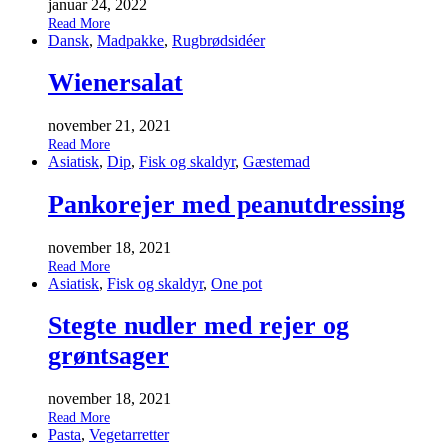
januar 24, 2022
Read More
Dansk
,
Madpakke
,
Rugbrødsidéer
Wienersalat
november 21, 2021
Read More
Asiatisk
,
Dip
,
Fisk og skaldyr
,
Gæstemad
Pankorejer med peanutdressing
november 18, 2021
Read More
Asiatisk
,
Fisk og skaldyr
,
One pot
Stegte nudler med rejer og
grøntsager
november 18, 2021
Read More
Pasta
,
Vegetarretter