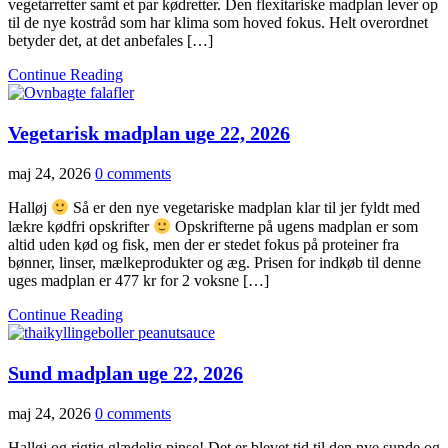
vegetarretter samt et par kødretter. Den flexitariske madplan lever op
til de nye kostråd som har klima som hoved fokus. Helt overordnet
betyder det, at det anbefales […]
Continue Reading
Vegetarisk madplan uge 22, 2026
maj 24, 2026
0 comments
Halløj
Så er den nye vegetariske madplan klar til jer fyldt med
lækre kødfri opskrifter
Opskrifterne på ugens madplan er som
altid uden kød og fisk, men der er stedet fokus på proteiner fra
bønner, linser, mælkeprodukter og æg. Prisen for indkøb til denne
uges madplan er 477 kr for 2 voksne […]
Continue Reading
Sund madplan uge 22, 2026
maj 24, 2026
0 comments
Halløj og rigtig glædelig pinse! Det er blevet tid til den nye sunde og