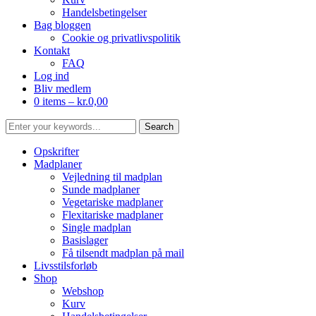
Handelsbetingelser
Bag bloggen
Cookie og privatlivspolitik
Kontakt
FAQ
Log ind
Bliv medlem
0 items –
kr.
0,00
Opskrifter
Madplaner
Vejledning til madplan
Sunde madplaner
Vegetariske madplaner
Flexitariske madplaner
Single madplan
Basislager
Få tilsendt madplan på mail
Livsstilsforløb
Shop
Webshop
Kurv