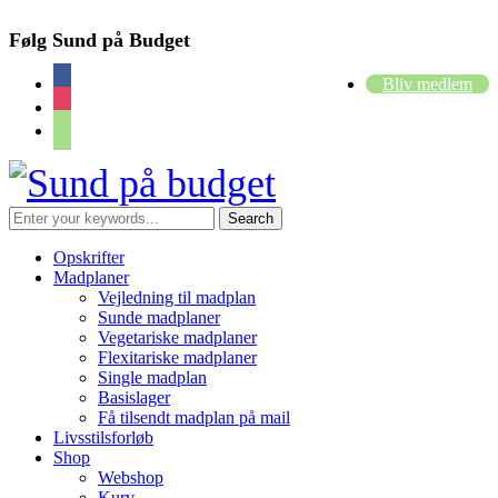
Følg Sund på Budget
facebook
Bliv medlem
instagram
cart
Opskrifter
Madplaner
Vejledning til madplan
Sunde madplaner
Vegetariske madplaner
Flexitariske madplaner
Single madplan
Basislager
Få tilsendt madplan på mail
Livsstilsforløb
Shop
Webshop
Kurv