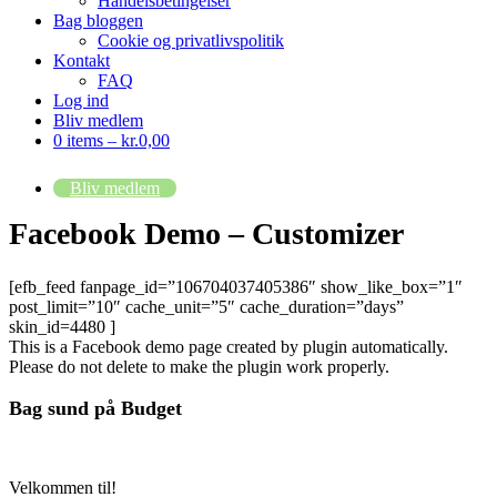
Handelsbetingelser
Bag bloggen
Cookie og privatlivspolitik
Kontakt
FAQ
Log ind
Bliv medlem
0 items –
kr.
0,00
Bliv medlem
Facebook Demo – Customizer
[efb_feed fanpage_id=”106704037405386″ show_like_box=”1″
post_limit=”10″ cache_unit=”5″ cache_duration=”days”
skin_id=4480 ]
This is a Facebook demo page created by plugin automatically.
Please do not delete to make the plugin work properly.
Bag sund på Budget
Velkommen til!