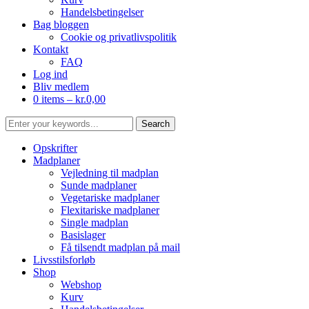
Handelsbetingelser
Bag bloggen
Cookie og privatlivspolitik
Kontakt
FAQ
Log ind
Bliv medlem
0 items –
kr.
0,00
Opskrifter
Madplaner
Vejledning til madplan
Sunde madplaner
Vegetariske madplaner
Flexitariske madplaner
Single madplan
Basislager
Få tilsendt madplan på mail
Livsstilsforløb
Shop
Webshop
Kurv