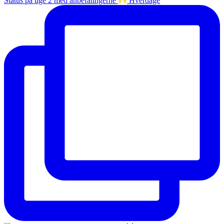
Status på uge 2 med anbefalingerne
Hverdage