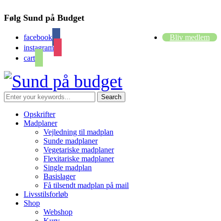
Følg Sund på Budget
facebook
Bliv medlem
instagram
cart
Opskrifter
Madplaner
Vejledning til madplan
Sunde madplaner
Vegetariske madplaner
Flexitariske madplaner
Single madplan
Basislager
Få tilsendt madplan på mail
Livsstilsforløb
Shop
Webshop
Kurv