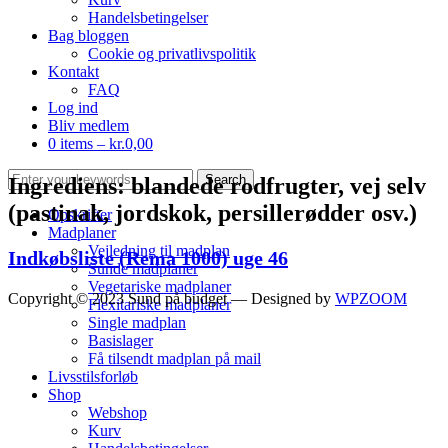
Handelsbetingelser
Bag bloggen
Cookie og privatlivspolitik
Kontakt
FAQ
Log ind
Bliv medlem
0 items –
kr.
0,00
Ingrediens:
blandede rodfrugter, vej selv
(pastinak, jordskok, persillerødder osv.)
Opskrifter
Madplaner
Vejledning til madplan
Indkøbsliste (Rema 1000) uge 46
Sunde madplaner
Vegetariske madplaner
Copyright © 2023 Sund på budget
— Designed by
WPZOOM
Flexitariske madplaner
Single madplan
Basislager
Få tilsendt madplan på mail
Livsstilsforløb
Shop
Webshop
Kurv