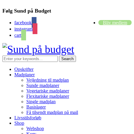
Følg Sund på Budget
facebook
Bliv medlem
instagram
cart
Opskrifter
Madplaner
Vejledning til madplan
Sunde madplaner
Vegetariske madplaner
Flexitariske madplaner
Single madplan
Basislager
Få tilsendt madplan på mail
Livsstilsforløb
Shop
Webshop
Kurv