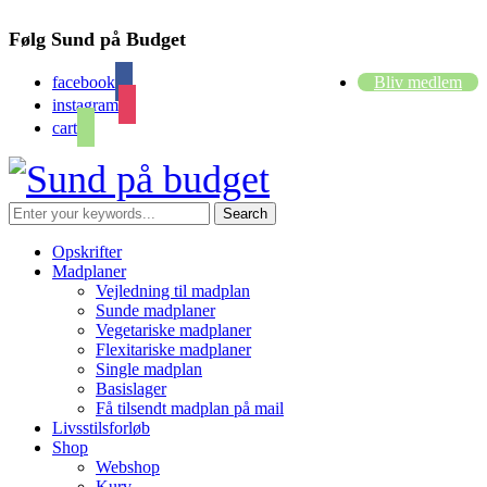
Følg Sund på Budget
facebook
Bliv medlem
instagram
cart
Opskrifter
Madplaner
Vejledning til madplan
Sunde madplaner
Vegetariske madplaner
Flexitariske madplaner
Single madplan
Basislager
Få tilsendt madplan på mail
Livsstilsforløb
Shop
Webshop
Kurv