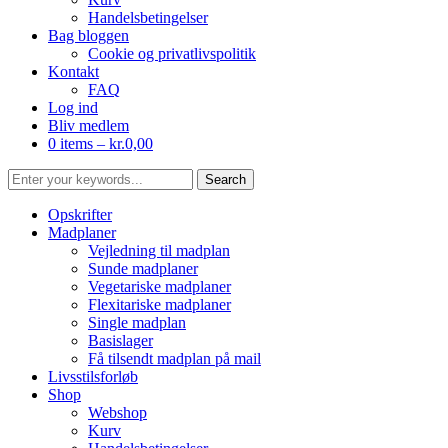
Handelsbetingelser
Bag bloggen
Cookie og privatlivspolitik
Kontakt
FAQ
Log ind
Bliv medlem
0 items –
kr.
0,00
Opskrifter
Madplaner
Vejledning til madplan
Sunde madplaner
Vegetariske madplaner
Flexitariske madplaner
Single madplan
Basislager
Få tilsendt madplan på mail
Livsstilsforløb
Shop
Webshop
Kurv