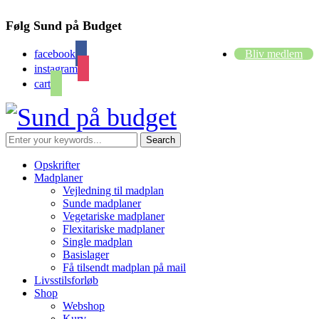
Følg Sund på Budget
facebook
Bliv medlem
instagram
cart
Opskrifter
Madplaner
Vejledning til madplan
Sunde madplaner
Vegetariske madplaner
Flexitariske madplaner
Single madplan
Basislager
Få tilsendt madplan på mail
Livsstilsforløb
Shop
Webshop
Kurv