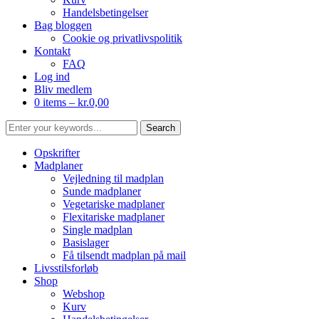
Handelsbetingelser
Bag bloggen
Cookie og privatlivspolitik
Kontakt
FAQ
Log ind
Bliv medlem
0 items –
kr.
0,00
Opskrifter
Madplaner
Vejledning til madplan
Sunde madplaner
Vegetariske madplaner
Flexitariske madplaner
Single madplan
Basislager
Få tilsendt madplan på mail
Livsstilsforløb
Shop
Webshop
Kurv