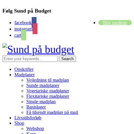
Følg Sund på Budget
facebook
Bliv medlem
instagram
cart
Opskrifter
Madplaner
Vejledning til madplan
Sunde madplaner
Vegetariske madplaner
Flexitariske madplaner
Single madplan
Basislager
Få tilsendt madplan på mail
Livsstilsforløb
Shop
Webshop
Kurv