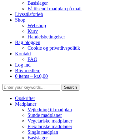
Basislager
Få tilsendt madplan på mail
Livsstilsforløb
Shop
Webshop
Kurv
Handelsbetingelser
Bag bloggen
Cookie og privatlivspolitik
Kontakt
FAQ
Log ind
Bliv medlem
0 items –
kr.
0,00
Opskrifter
Madplaner
Vejledning til madplan
Sunde madplaner
Vegetariske madplaner
Flexitariske madplaner
Single madplan
Basislager