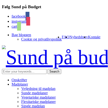
Følg Sund på Budget
facebook
instagram
cart
Bag bloggen
FAQ
Nyhedsbrev
Kontakt
Cookie og privatlivspolitik
Opskrifter
Madplaner
Vejledning til madplan
Sunde madplaner
Vegetariske madplaner
Flexitariske madplaner
Single madplan