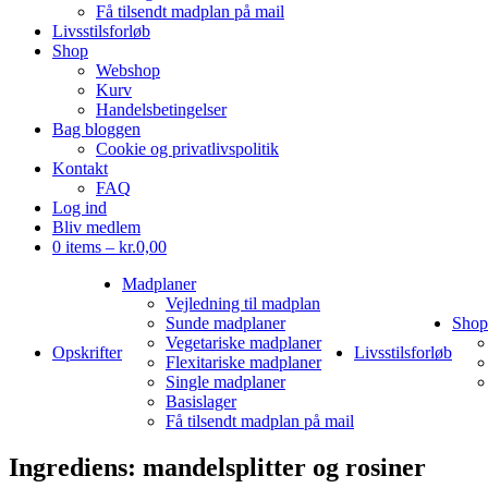
Få tilsendt madplan på mail
Livsstilsforløb
Shop
Webshop
Kurv
Handelsbetingelser
Bag bloggen
Cookie og privatlivspolitik
Kontakt
FAQ
Log ind
Bliv medlem
0 items –
kr.
0,00
Madplaner
Vejledning til madplan
Sunde madplaner
Shop
Vegetariske madplaner
Opskrifter
Livsstilsforløb
Flexitariske madplaner
Single madplaner
Basislager
Få tilsendt madplan på mail
Ingrediens:
mandelsplitter og rosiner