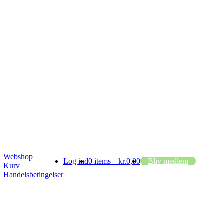
Webshop
Log ind
0 items –
kr.
0,00
Bliv medlem
Kurv
Handelsbetingelser