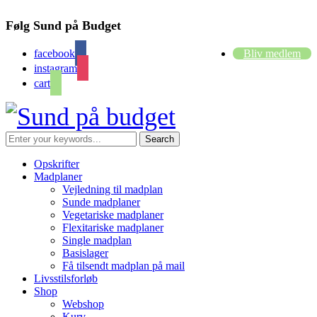
Følg Sund på Budget
facebook
Bliv medlem
instagram
cart
Opskrifter
Madplaner
Vejledning til madplan
Sunde madplaner
Vegetariske madplaner
Flexitariske madplaner
Single madplan
Basislager
Få tilsendt madplan på mail
Livsstilsforløb
Shop
Webshop
Kurv