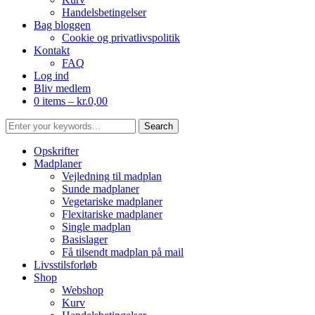
Handelsbetingelser
Bag bloggen
Cookie og privatlivspolitik
Kontakt
FAQ
Log ind
Bliv medlem
0 items –
kr.
0,00
Opskrifter
Madplaner
Vejledning til madplan
Sunde madplaner
Vegetariske madplaner
Flexitariske madplaner
Single madplan
Basislager
Få tilsendt madplan på mail
Livsstilsforløb
Shop
Webshop
Kurv