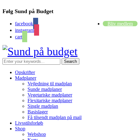
Følg Sund på Budget
facebook
Bliv medlem
instagram
cart
Opskrifter
Madplaner
Vejledning til madplan
Sunde madplaner
Vegetariske madplaner
Flexitariske madplaner
Single madplan
Basislager
Få tilsendt madplan på mail
Livsstilsforløb
Shop
Webshop
Kurv