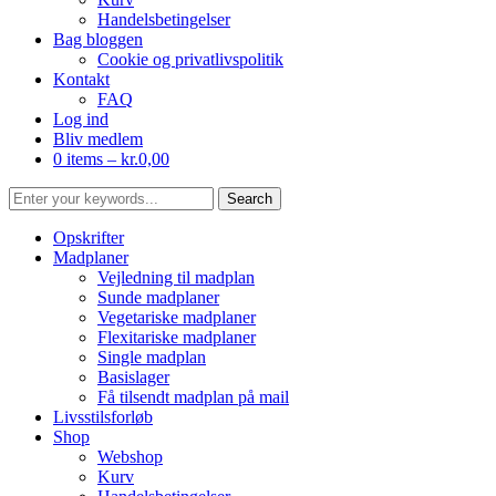
Handelsbetingelser
Bag bloggen
Cookie og privatlivspolitik
Kontakt
FAQ
Log ind
Bliv medlem
0 items –
kr.
0,00
Opskrifter
Madplaner
Vejledning til madplan
Sunde madplaner
Vegetariske madplaner
Flexitariske madplaner
Single madplan
Basislager
Få tilsendt madplan på mail
Livsstilsforløb
Shop
Webshop
Kurv