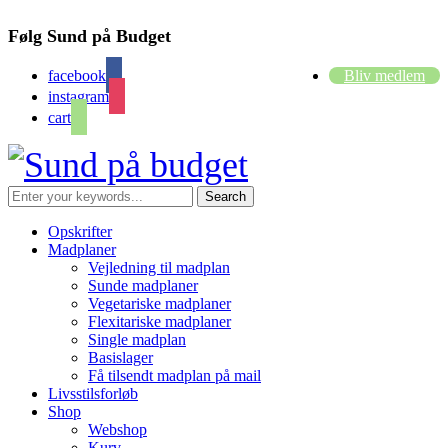
Følg Sund på Budget
facebook
Bliv medlem
instagram
cart
Opskrifter
Madplaner
Vejledning til madplan
Sunde madplaner
Vegetariske madplaner
Flexitariske madplaner
Single madplan
Basislager
Få tilsendt madplan på mail
Livsstilsforløb
Shop
Webshop
Kurv