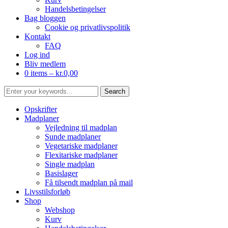
Handelsbetingelser
Bag bloggen
Cookie og privatlivspolitik
Kontakt
FAQ
Log ind
Bliv medlem
0 items –
kr.
0,00
Opskrifter
Madplaner
Vejledning til madplan
Sunde madplaner
Vegetariske madplaner
Flexitariske madplaner
Single madplan
Basislager
Få tilsendt madplan på mail
Livsstilsforløb
Shop
Webshop
Kurv