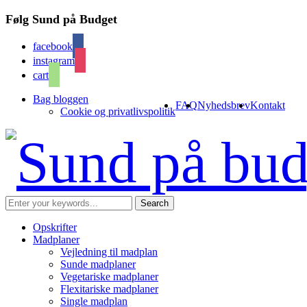
Følg Sund på Budget
facebook
instagram
cart
Bag bloggen
FAQ
Nyhedsbrev
Kontakt
Cookie og privatlivspolitik
Opskrifter
Madplaner
Vejledning til madplan
Sunde madplaner
Vegetariske madplaner
Flexitariske madplaner
Single madplan