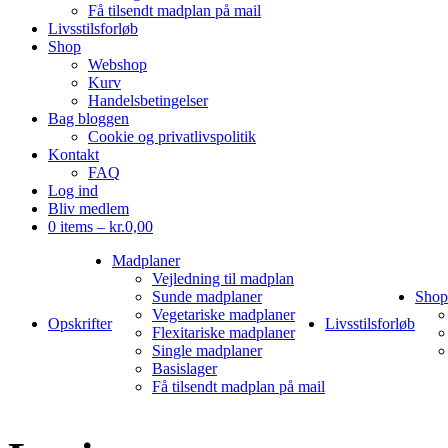
Få tilsendt madplan på mail
Livsstilsforløb
Shop
Webshop
Kurv
Handelsbetingelser
Bag bloggen
Cookie og privatlivspolitik
Kontakt
FAQ
Log ind
Bliv medlem
0 items –
kr.
0,00
Madplaner
Vejledning til madplan
Sunde madplaner
Shop
Vegetariske madplaner
Opskrifter
Livsstilsforløb
Flexitariske madplaner
Single madplaner
Basislager
Få tilsendt madplan på mail