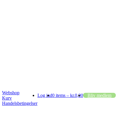
Webshop
Log ind
0 items –
kr.
0,00
Bliv medlem
Kurv
Handelsbetingelser