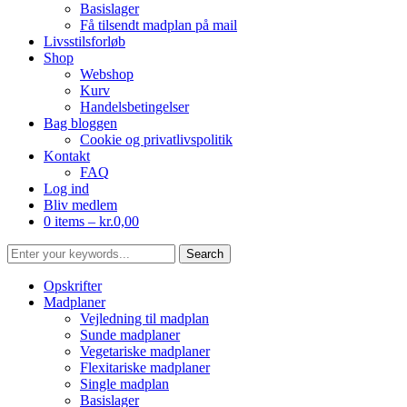
Basislager
Få tilsendt madplan på mail
Livsstilsforløb
Shop
Webshop
Kurv
Handelsbetingelser
Bag bloggen
Cookie og privatlivspolitik
Kontakt
FAQ
Log ind
Bliv medlem
0 items –
kr.
0,00
Opskrifter
Madplaner
Vejledning til madplan
Sunde madplaner
Vegetariske madplaner
Flexitariske madplaner
Single madplan
Basislager