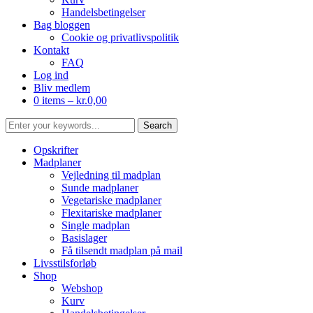
Handelsbetingelser
Bag bloggen
Cookie og privatlivspolitik
Kontakt
FAQ
Log ind
Bliv medlem
0 items –
kr.
0,00
Opskrifter
Madplaner
Vejledning til madplan
Sunde madplaner
Vegetariske madplaner
Flexitariske madplaner
Single madplan
Basislager
Få tilsendt madplan på mail
Livsstilsforløb
Shop
Webshop
Kurv