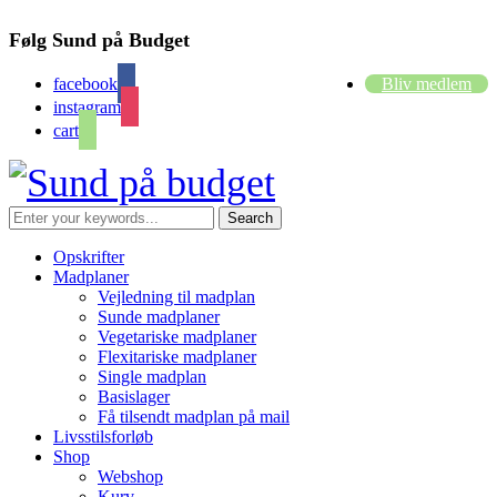
Følg Sund på Budget
facebook
Bliv medlem
instagram
cart
Opskrifter
Madplaner
Vejledning til madplan
Sunde madplaner
Vegetariske madplaner
Flexitariske madplaner
Single madplan
Basislager
Få tilsendt madplan på mail
Livsstilsforløb
Shop
Webshop
Kurv