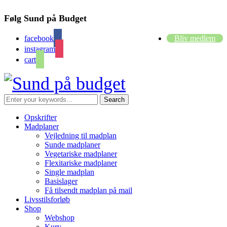
Følg Sund på Budget
facebook
Bliv medlem
instagram
cart
Opskrifter
Madplaner
Vejledning til madplan
Sunde madplaner
Vegetariske madplaner
Flexitariske madplaner
Single madplan
Basislager
Få tilsendt madplan på mail
Livsstilsforløb
Shop
Webshop
Kurv