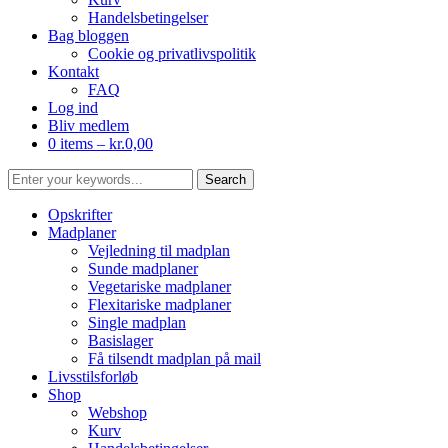
Handelsbetingelser
Bag bloggen
Cookie og privatlivspolitik
Kontakt
FAQ
Log ind
Bliv medlem
0 items –
kr.
0,00
Opskrifter
Madplaner
Vejledning til madplan
Sunde madplaner
Vegetariske madplaner
Flexitariske madplaner
Single madplan
Basislager
Få tilsendt madplan på mail
Livsstilsforløb
Shop
Webshop
Kurv