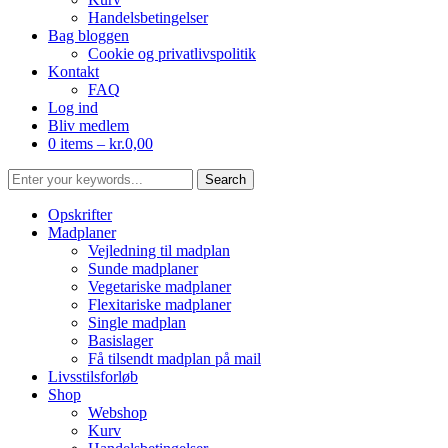
Handelsbetingelser
Bag bloggen
Cookie og privatlivspolitik
Kontakt
FAQ
Log ind
Bliv medlem
0 items –
kr.
0,00
Opskrifter
Madplaner
Vejledning til madplan
Sunde madplaner
Vegetariske madplaner
Flexitariske madplaner
Single madplan
Basislager
Få tilsendt madplan på mail
Livsstilsforløb
Shop
Webshop
Kurv