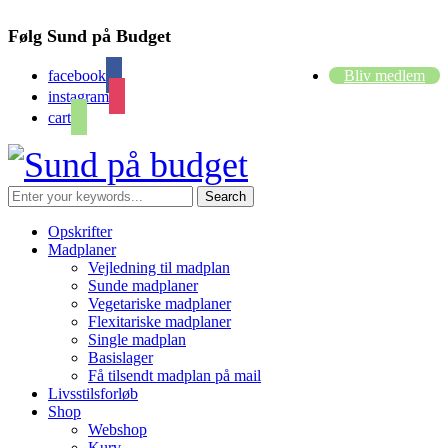
Følg Sund på Budget
facebook
Bliv medlem
instagram
cart
Opskrifter
Madplaner
Vejledning til madplan
Sunde madplaner
Vegetariske madplaner
Flexitariske madplaner
Single madplan
Basislager
Få tilsendt madplan på mail
Livsstilsforløb
Shop
Webshop
Kurv