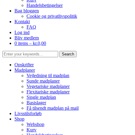
Handelsbetingelser
Bag bloggen
Cookie og privatlivspolitik
Kontakt
FAQ
Log ind
Bliv medlem
0 items –
kr.
0,00
Opskrifter
Madplaner
Vejledning til madplan
Sunde madplaner
Vegetariske madplaner
Flexitariske madplaner
Single madplan
Basislager
Få tilsendt madplan på mail
Livsstilsforløb
Shop
Webshop
Kurv