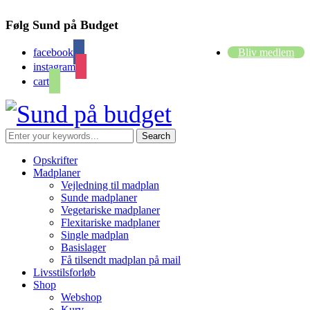
Følg Sund på Budget
facebook
Bliv medlem
instagram
cart
Opskrifter
Madplaner
Vejledning til madplan
Sunde madplaner
Vegetariske madplaner
Flexitariske madplaner
Single madplan
Basislager
Få tilsendt madplan på mail
Livsstilsforløb
Shop
Webshop
Kurv