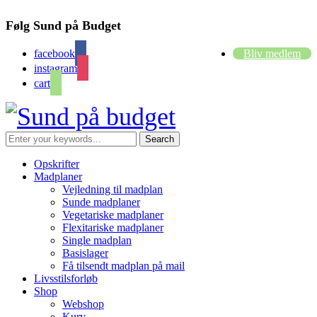
Følg Sund på Budget
facebook
Bliv medlem
instagram
cart
Opskrifter
Madplaner
Vejledning til madplan
Sunde madplaner
Vegetariske madplaner
Flexitariske madplaner
Single madplan
Basislager
Få tilsendt madplan på mail
Livsstilsforløb
Shop
Webshop
Kurv