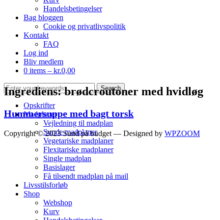
Handelsbetingelser
Bag bloggen
Cookie og privatlivspolitik
Kontakt
FAQ
Log ind
Bliv medlem
0 items –
kr.
0,00
Ingrediens:
brødcroutoner med hvidløg
Opskrifter
Hummersuppe med bagt torsk
Madplaner
Vejledning til madplan
Sunde madplaner
Copyright © 2023 Sund på budget
— Designed by
WPZOOM
Vegetariske madplaner
Flexitariske madplaner
Single madplan
Basislager
Få tilsendt madplan på mail
Livsstilsforløb
Shop
Webshop
Kurv