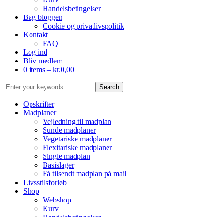
Handelsbetingelser
Bag bloggen
Cookie og privatlivspolitik
Kontakt
FAQ
Log ind
Bliv medlem
0 items –
kr.
0,00
Opskrifter
Madplaner
Vejledning til madplan
Sunde madplaner
Vegetariske madplaner
Flexitariske madplaner
Single madplan
Basislager
Få tilsendt madplan på mail
Livsstilsforløb
Shop
Webshop
Kurv