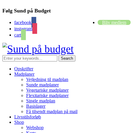
Følg Sund på Budget
facebook
Bliv medlem
instagram
cart
Opskrifter
Madplaner
Vejledning til madplan
Sunde madplaner
Vegetariske madplaner
Flexitariske madplaner
Single madplan
Basislager
Få tilsendt madplan på mail
Livsstilsforløb
Shop
Webshop
Kurv