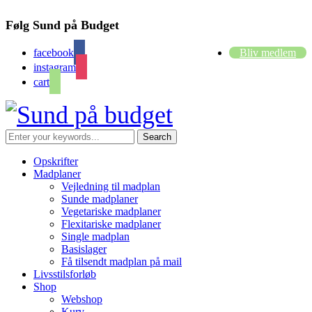
Følg Sund på Budget
facebook
Bliv medlem
instagram
cart
Opskrifter
Madplaner
Vejledning til madplan
Sunde madplaner
Vegetariske madplaner
Flexitariske madplaner
Single madplan
Basislager
Få tilsendt madplan på mail
Livsstilsforløb
Shop
Webshop
Kurv