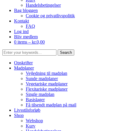
Handelsbetingelser
Bag bloggen
Cookie og privatlivspolitik
Kontakt
FAQ
Log ind
Bliv medlem
0 items –
kr.
0,00
Opskrifter
Madplaner
Vejledning til madplan
Sunde madplaner
Vegetariske madplaner
Flexitariske madplaner
Single madplan
Basislager
Få tilsendt madplan på mail
Livsstilsforløb
Shop
Webshop
Kurv