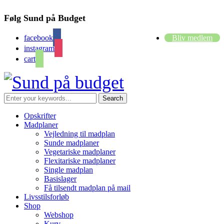
Følg Sund på Budget
facebook
Bliv medlem
instagram
cart
Opskrifter
Madplaner
Vejledning til madplan
Sunde madplaner
Vegetariske madplaner
Flexitariske madplaner
Single madplan
Basislager
Få tilsendt madplan på mail
Livsstilsforløb
Shop
Webshop
Kurv