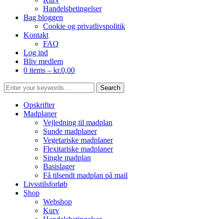
Handelsbetingelser
Bag bloggen
Cookie og privatlivspolitik
Kontakt
FAQ
Log ind
Bliv medlem
0 items –
kr.
0,00
Opskrifter
Madplaner
Vejledning til madplan
Sunde madplaner
Vegetariske madplaner
Flexitariske madplaner
Single madplan
Basislager
Få tilsendt madplan på mail
Livsstilsforløb
Shop
Webshop
Kurv