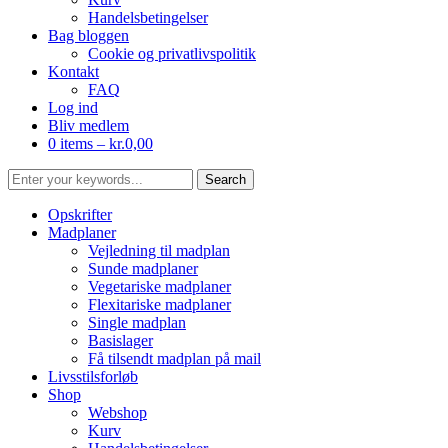
Handelsbetingelser
Bag bloggen
Cookie og privatlivspolitik
Kontakt
FAQ
Log ind
Bliv medlem
0 items –
kr.
0,00
Opskrifter
Madplaner
Vejledning til madplan
Sunde madplaner
Vegetariske madplaner
Flexitariske madplaner
Single madplan
Basislager
Få tilsendt madplan på mail
Livsstilsforløb
Shop
Webshop
Kurv