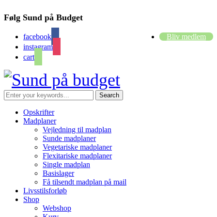
Følg Sund på Budget
facebook
Bliv medlem
instagram
cart
Opskrifter
Madplaner
Vejledning til madplan
Sunde madplaner
Vegetariske madplaner
Flexitariske madplaner
Single madplan
Basislager
Få tilsendt madplan på mail
Livsstilsforløb
Shop
Webshop
Kurv