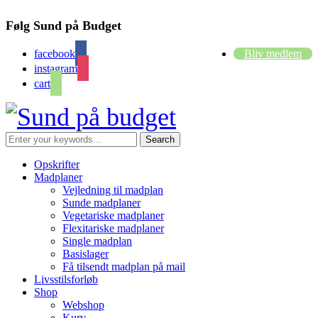
Følg Sund på Budget
facebook
Bliv medlem
instagram
cart
Opskrifter
Madplaner
Vejledning til madplan
Sunde madplaner
Vegetariske madplaner
Flexitariske madplaner
Single madplan
Basislager
Få tilsendt madplan på mail
Livsstilsforløb
Shop
Webshop
Kurv