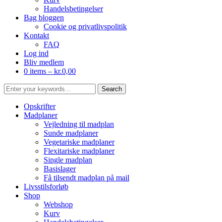
Handelsbetingelser
Bag bloggen
Cookie og privatlivspolitik
Kontakt
FAQ
Log ind
Bliv medlem
0 items –
kr.
0,00
Opskrifter
Madplaner
Vejledning til madplan
Sunde madplaner
Vegetariske madplaner
Flexitariske madplaner
Single madplan
Basislager
Få tilsendt madplan på mail
Livsstilsforløb
Shop
Webshop
Kurv