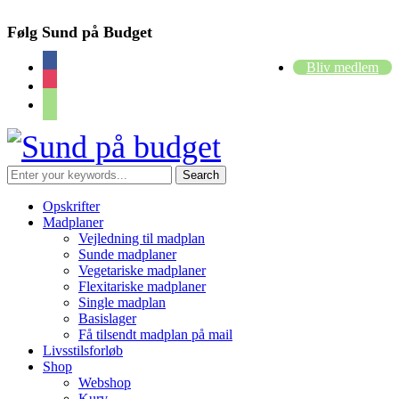
Følg Sund på Budget
facebook
Bliv medlem
instagram
cart
Opskrifter
Madplaner
Vejledning til madplan
Sunde madplaner
Vegetariske madplaner
Flexitariske madplaner
Single madplan
Basislager
Få tilsendt madplan på mail
Livsstilsforløb
Shop
Webshop
Kurv