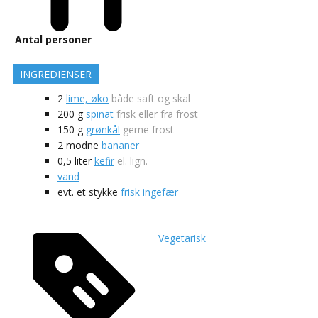
Antal personer
INGREDIENSER
2
lime, øko
både saft og skal
200
g
spinat
frisk eller fra frost
150
g
grønkål
gerne frost
2
modne
bananer
0,5
liter
kefir
el. lign.
vand
evt.
et stykke
frisk ingefær
Vegetarisk