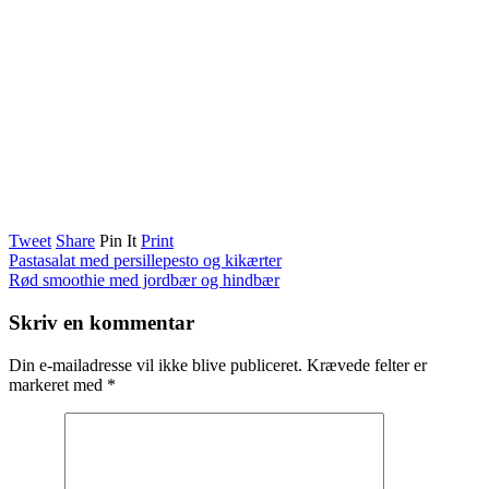
Tweet
Share
Pin It
Print
Pastasalat med persillepesto og kikærter
Rød smoothie med jordbær og hindbær
Skriv en kommentar
Din e-mailadresse vil ikke blive publiceret.
Krævede felter er
markeret med
*