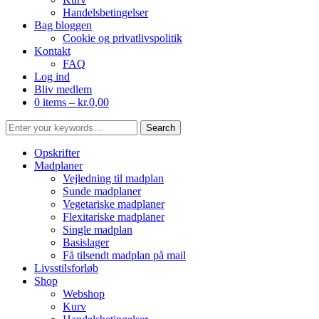
Handelsbetingelser
Bag bloggen
Cookie og privatlivspolitik
Kontakt
FAQ
Log ind
Bliv medlem
0 items –
kr.
0,00
Opskrifter
Madplaner
Vejledning til madplan
Sunde madplaner
Vegetariske madplaner
Flexitariske madplaner
Single madplan
Basislager
Få tilsendt madplan på mail
Livsstilsforløb
Shop
Webshop
Kurv