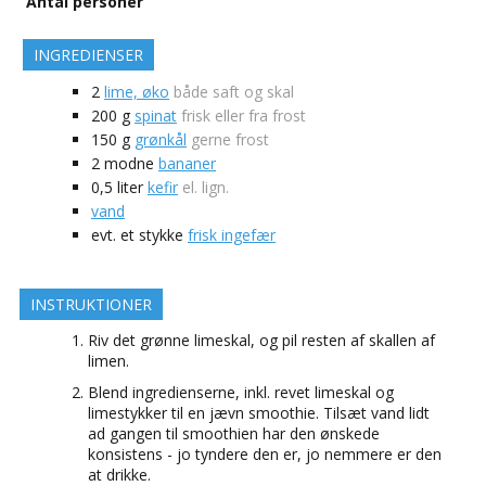
Antal personer
INGREDIENSER
2
lime, øko
både saft og skal
200
g
spinat
frisk eller fra frost
150
g
grønkål
gerne frost
2
modne
bananer
0,5
liter
kefir
el. lign.
vand
evt.
et stykke
frisk ingefær
INSTRUKTIONER
Riv det grønne limeskal, og pil resten af skallen af
limen.
Blend ingredienserne, inkl. revet limeskal og
limestykker til en jævn smoothie. Tilsæt vand lidt
ad gangen til smoothien har den ønskede
konsistens - jo tyndere den er, jo nemmere er den
at drikke.