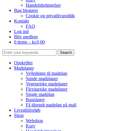
Handelsbetingelser
Bag bloggen
Cookie og privatlivspolitik
Kontakt
FAQ
Log ind
Bliv medlem
0 items –
kr.
0,00
Opskrifter
Madplaner
Vejledning til madplan
Sunde madplaner
Vegetariske madplaner
Flexitariske madplaner
Single madplan
Basislager
Få tilsendt madplan på mail
Livsstilsforløb
Shop
Webshop
Kurv