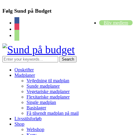
Følg Sund på Budget
facebook
Bliv medlem
instagram
cart
Opskrifter
Madplaner
Vejledning til madplan
Sunde madplaner
Vegetariske madplaner
Flexitariske madplaner
Single madplan
Basislager
Få tilsendt madplan på mail
Livsstilsforløb
Shop
Webshop
Kurv