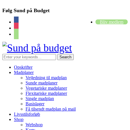
Følg Sund på Budget
facebook
Bliv medlem
instagram
cart
Opskrifter
Madplaner
Vejledning til madplan
Sunde madplaner
Vegetariske madplaner
Flexitariske madplaner
Single madplan
Basislager
Få tilsendt madplan på mail
Livsstilsforløb
Shop
Webshop
Kurv