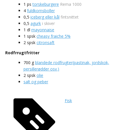
1
ps
torskeburgere
Rema 1000
4
fuldkornsboller
0,5
iceberg eller kål
fintsnittet
0,5
agurk
i skiver
1
dl
mayonnaise
1
spsk
cheasy fraiche 5%
2
spsk
citronsaft
Rodfrrugtfritter
700
g
blandede rodfrugter(pastinak, jordskok,
persillerødder osv.)
2
spsk
olie
salt og peber
Fisk