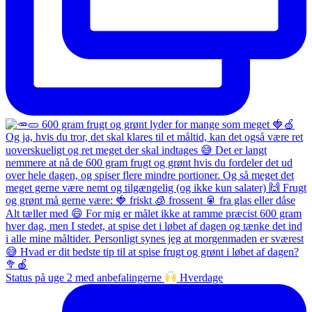
Status på uge 2 med anbefalingerne
Hverdage