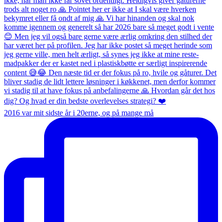
2016 var mit sidste år i 20erne, og på mange må