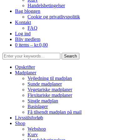
Handelsbetingelser
Bag bloggen
Cookie og privatlivspolitik
Kontakt
FAQ
Log ind
Bliv medlem
0 items –
kr.
0,00
Opskrifter
Madplaner
Vejledning til madplan
Sunde madplaner
Vegetariske madplaner
Flexitariske madplaner
Single madplan
Basislager
Få tilsendt madplan på mail
Livsstilsforløb
Shop
Webshop
Kurv