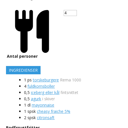
Antal personer
INGREDIENSER
1
ps
torskeburgere
Rema 1000
4
fuldkornsboller
0,5
iceberg eller kål
fintsnittet
0,5
agurk
i skiver
1
dl
mayonnaise
1
spsk
cheasy fraiche 5%
2
spsk
citronsaft
Rodfrrugtfritter