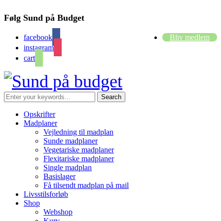
Følg Sund på Budget
facebook
Bliv medlem
instagram
cart
Opskrifter
Madplaner
Vejledning til madplan
Sunde madplaner
Vegetariske madplaner
Flexitariske madplaner
Single madplan
Basislager
Få tilsendt madplan på mail
Livsstilsforløb
Shop
Webshop
Kurv