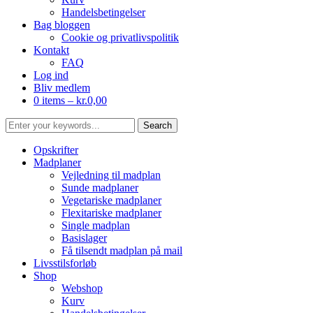
Handelsbetingelser
Bag bloggen
Cookie og privatlivspolitik
Kontakt
FAQ
Log ind
Bliv medlem
0 items –
kr.
0,00
Opskrifter
Madplaner
Vejledning til madplan
Sunde madplaner
Vegetariske madplaner
Flexitariske madplaner
Single madplan
Basislager
Få tilsendt madplan på mail
Livsstilsforløb
Shop
Webshop
Kurv