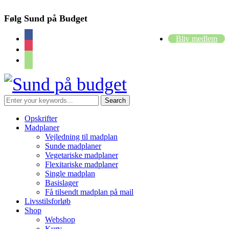
Følg Sund på Budget
facebook
Bliv medlem
instagram
cart
Opskrifter
Madplaner
Vejledning til madplan
Sunde madplaner
Vegetariske madplaner
Flexitariske madplaner
Single madplan
Basislager
Få tilsendt madplan på mail
Livsstilsforløb
Shop
Webshop
Kurv