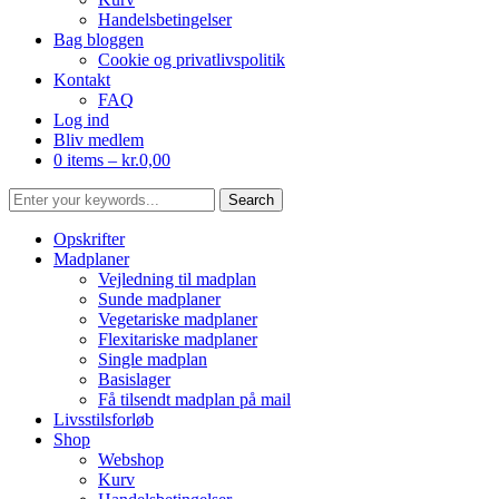
Handelsbetingelser
Bag bloggen
Cookie og privatlivspolitik
Kontakt
FAQ
Log ind
Bliv medlem
0 items –
kr.
0,00
Opskrifter
Madplaner
Vejledning til madplan
Sunde madplaner
Vegetariske madplaner
Flexitariske madplaner
Single madplan
Basislager
Få tilsendt madplan på mail
Livsstilsforløb
Shop
Webshop
Kurv