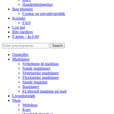
Handelsbetingelser
Bag bloggen
Cookie og privatlivspolitik
Kontakt
FAQ
Log ind
Bliv medlem
0 items –
kr.
0,00
Opskrifter
Madplaner
Vejledning til madplan
Sunde madplaner
Vegetariske madplaner
Flexitariske madplaner
Single madplan
Basislager
Få tilsendt madplan på mail
Livsstilsforløb
Shop
Webshop
Kurv