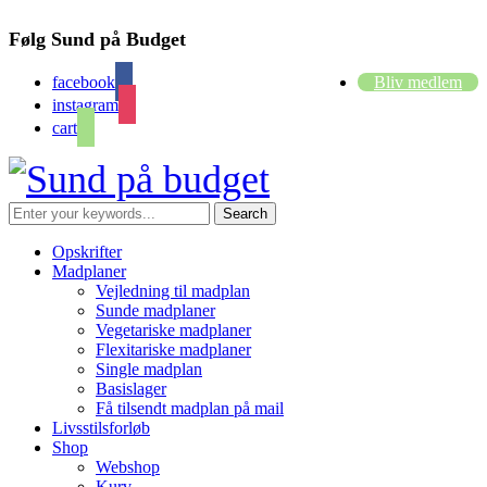
Følg Sund på Budget
facebook
Bliv medlem
instagram
cart
Opskrifter
Madplaner
Vejledning til madplan
Sunde madplaner
Vegetariske madplaner
Flexitariske madplaner
Single madplan
Basislager
Få tilsendt madplan på mail
Livsstilsforløb
Shop
Webshop
Kurv