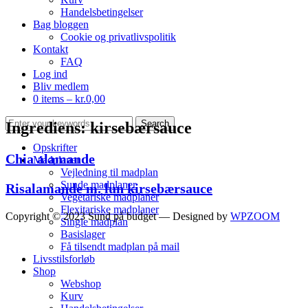
Handelsbetingelser
Bag bloggen
Cookie og privatlivspolitik
Kontakt
FAQ
Log ind
Bliv medlem
0 items –
kr.
0,00
Ingrediens:
kirsebærsauce
Opskrifter
Chia alamande
Madplaner
Vejledning til madplan
Sunde madplaner
Risalamande m. lun kirsebærsauce
Vegetariske madplaner
Flexitariske madplaner
Copyright © 2023 Sund på budget
— Designed by
WPZOOM
Single madplan
Basislager
Få tilsendt madplan på mail
Livsstilsforløb
Shop
Webshop
Kurv