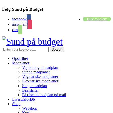
Følg Sund på Budget
facebook
Bliv medlem
instagram
cart
Opskrifter
Madplaner
Vejledning til madplan
Sunde madplaner
Vegetariske madplaner
Flexitariske madplaner
Single madplan
Basislager
Få tilsendt madplan på mail
Livsstilsforløb
Shop
Webshop
Kurv