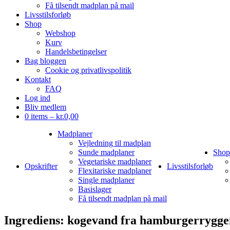
Få tilsendt madplan på mail
Livsstilsforløb
Shop
Webshop
Kurv
Handelsbetingelser
Bag bloggen
Cookie og privatlivspolitik
Kontakt
FAQ
Log ind
Bliv medlem
0 items –
kr.
0,00
Madplaner
Vejledning til madplan
Sunde madplaner
Shop
Vegetariske madplaner
Opskrifter
Livsstilsforløb
Flexitariske madplaner
Single madplaner
Basislager
Få tilsendt madplan på mail
Ingrediens:
kogevand fra hamburgerrygge