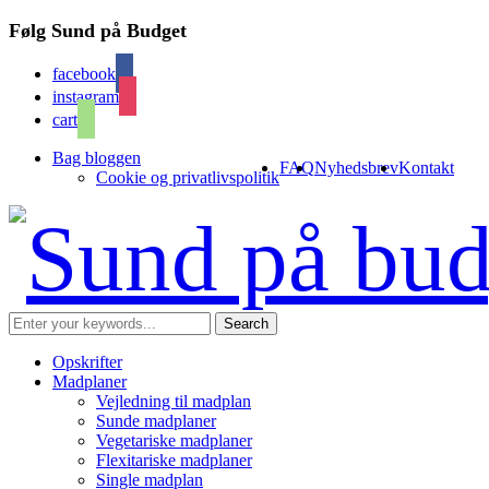
Følg Sund på Budget
facebook
instagram
cart
Bag bloggen
FAQ
Nyhedsbrev
Kontakt
Cookie og privatlivspolitik
Opskrifter
Madplaner
Vejledning til madplan
Sunde madplaner
Vegetariske madplaner
Flexitariske madplaner
Single madplan