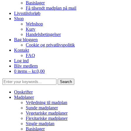
Basislager
Få tilsendt madplan på mail
Livsstilsforløb
Shop
Webshop
Kurv
Handelsbetingelser
Bag bloggen
Cookie og privatlivspolitik
Kontakt
FAQ
Log ind
Bliv medlem
0 items –
kr.
0,00
Opskrifter
Madplaner
Vejledning til madplan
Sunde madplaner
Vegetariske madplaner
Flexitariske madplaner
Single madplan
Basislager