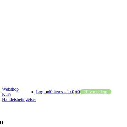
Webshop
Log ind
0 items –
kr.
0,00
Bliv medlem
Kurv
Handelsbetingelser
n