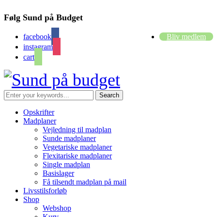
Følg Sund på Budget
facebook
Bliv medlem
instagram
cart
Opskrifter
Madplaner
Vejledning til madplan
Sunde madplaner
Vegetariske madplaner
Flexitariske madplaner
Single madplan
Basislager
Få tilsendt madplan på mail
Livsstilsforløb
Shop
Webshop
Kurv