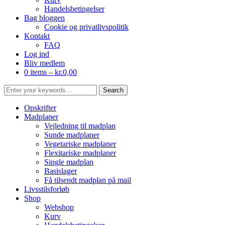
Handelsbetingelser
Bag bloggen
Cookie og privatlivspolitik
Kontakt
FAQ
Log ind
Bliv medlem
0 items –
kr.
0,00
Opskrifter
Madplaner
Vejledning til madplan
Sunde madplaner
Vegetariske madplaner
Flexitariske madplaner
Single madplan
Basislager
Få tilsendt madplan på mail
Livsstilsforløb
Shop
Webshop
Kurv