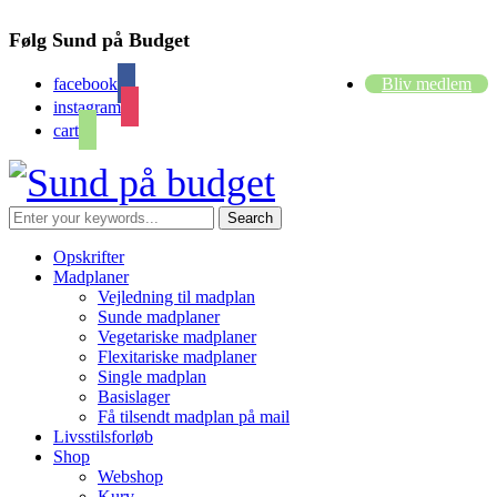
Følg Sund på Budget
facebook
Bliv medlem
instagram
cart
Opskrifter
Madplaner
Vejledning til madplan
Sunde madplaner
Vegetariske madplaner
Flexitariske madplaner
Single madplan
Basislager
Få tilsendt madplan på mail
Livsstilsforløb
Shop
Webshop
Kurv