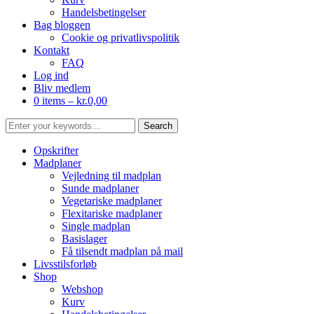
Handelsbetingelser
Bag bloggen
Cookie og privatlivspolitik
Kontakt
FAQ
Log ind
Bliv medlem
0 items –
kr.
0,00
Opskrifter
Madplaner
Vejledning til madplan
Sunde madplaner
Vegetariske madplaner
Flexitariske madplaner
Single madplan
Basislager
Få tilsendt madplan på mail
Livsstilsforløb
Shop
Webshop
Kurv