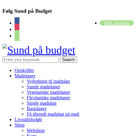
Følg Sund på Budget
facebook
Bliv medlem
instagram
cart
Opskrifter
Madplaner
Vejledning til madplan
Sunde madplaner
Vegetariske madplaner
Flexitariske madplaner
Single madplan
Basislager
Få tilsendt madplan på mail
Livsstilsforløb
Shop
Webshop
Kurv