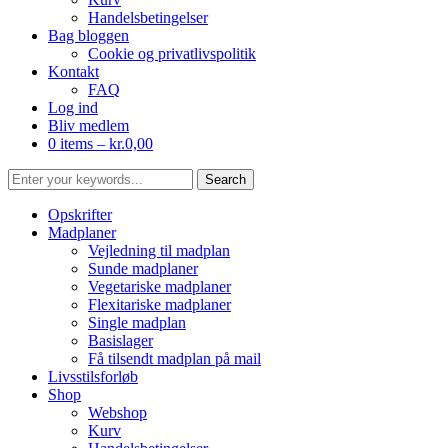
Handelsbetingelser
Bag bloggen
Cookie og privatlivspolitik
Kontakt
FAQ
Log ind
Bliv medlem
0 items –
kr.
0,00
Opskrifter
Madplaner
Vejledning til madplan
Sunde madplaner
Vegetariske madplaner
Flexitariske madplaner
Single madplan
Basislager
Få tilsendt madplan på mail
Livsstilsforløb
Shop
Webshop
Kurv