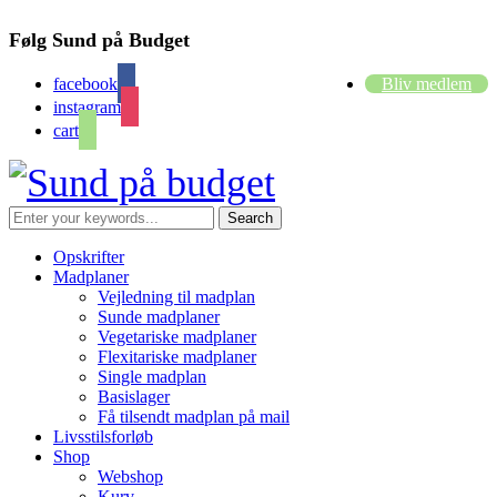
Følg Sund på Budget
facebook
Bliv medlem
instagram
cart
Opskrifter
Madplaner
Vejledning til madplan
Sunde madplaner
Vegetariske madplaner
Flexitariske madplaner
Single madplan
Basislager
Få tilsendt madplan på mail
Livsstilsforløb
Shop
Webshop
Kurv