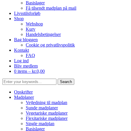
Basislager
Få tilsendt madplan på mail
Livsstilsforløb
Shop
Webshop
Kurv
Handelsbetingelser
Bag bloggen
Cookie og privatlivspolitik
Kontakt
FAQ
Log ind
Bliv medlem
0 items –
kr.
0,00
Opskrifter
Madplaner
Vejledning til madplan
Sunde madplaner
Vegetariske madplaner
Flexitariske madplaner
Single madplan
Basislager