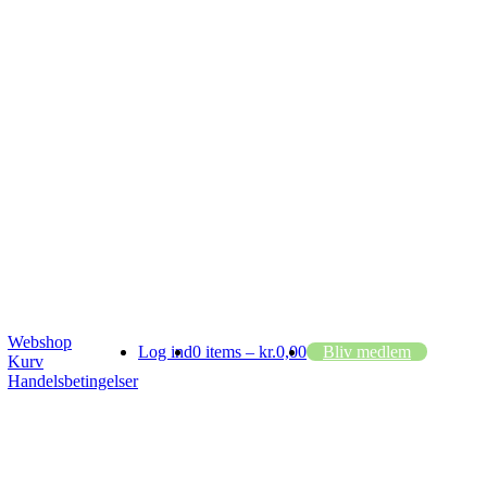
Webshop
Log ind
0 items –
kr.
0,00
Bliv medlem
Kurv
Handelsbetingelser