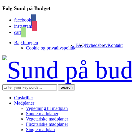
Følg Sund på Budget
facebook
instagram
cart
Bag bloggen
FAQ
Nyhedsbrev
Kontakt
Cookie og privatlivspolitik
Opskrifter
Madplaner
Vejledning til madplan
Sunde madplaner
Vegetariske madplaner
Flexitariske madplaner
Single madplan