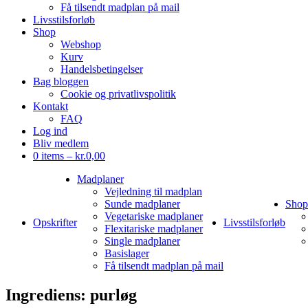
Få tilsendt madplan på mail
Livsstilsforløb
Shop
Webshop
Kurv
Handelsbetingelser
Bag bloggen
Cookie og privatlivspolitik
Kontakt
FAQ
Log ind
Bliv medlem
0 items –
kr.
0,00
Madplaner
Vejledning til madplan
Sunde madplaner
Shop
Vegetariske madplaner
Opskrifter
Livsstilsforløb
Flexitariske madplaner
Single madplaner
Basislager
Få tilsendt madplan på mail
Ingrediens:
purløg