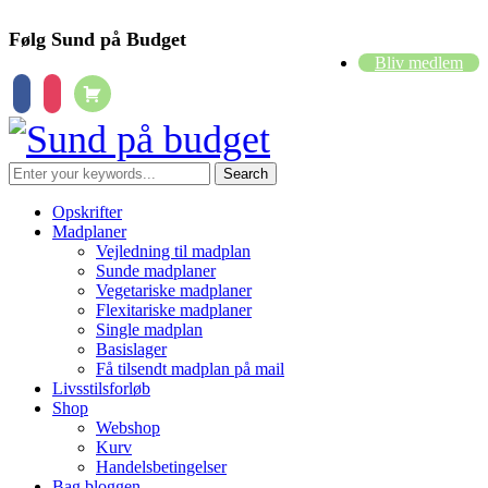
Følg Sund på Budget
Bliv medlem
cart
facebook
instagram
Opskrifter
Madplaner
Vejledning til madplan
Sunde madplaner
Vegetariske madplaner
Flexitariske madplaner
Single madplan
Basislager
Få tilsendt madplan på mail
Livsstilsforløb
Shop
Webshop
Kurv
Handelsbetingelser
Bag bloggen