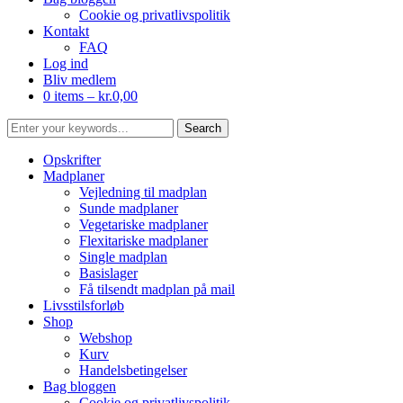
Cookie og privatlivspolitik
Kontakt
FAQ
Log ind
Bliv medlem
0 items –
kr.
0,00
Opskrifter
Madplaner
Vejledning til madplan
Sunde madplaner
Vegetariske madplaner
Flexitariske madplaner
Single madplan
Basislager
Få tilsendt madplan på mail
Livsstilsforløb
Shop
Webshop
Kurv
Handelsbetingelser
Bag bloggen
Cookie og privatlivspolitik