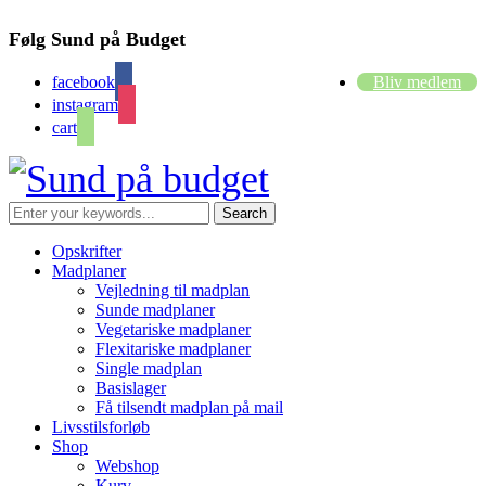
Følg Sund på Budget
facebook
Bliv medlem
instagram
cart
Opskrifter
Madplaner
Vejledning til madplan
Sunde madplaner
Vegetariske madplaner
Flexitariske madplaner
Single madplan
Basislager
Få tilsendt madplan på mail
Livsstilsforløb
Shop
Webshop
Kurv