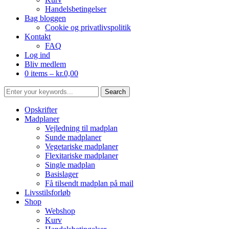
Handelsbetingelser
Bag bloggen
Cookie og privatlivspolitik
Kontakt
FAQ
Log ind
Bliv medlem
0 items –
kr.
0,00
Opskrifter
Madplaner
Vejledning til madplan
Sunde madplaner
Vegetariske madplaner
Flexitariske madplaner
Single madplan
Basislager
Få tilsendt madplan på mail
Livsstilsforløb
Shop
Webshop
Kurv