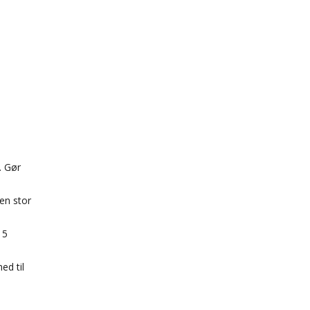
. Gør
 en stor
15
ed til