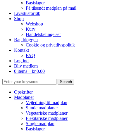
Basislager
Få tilsendt madplan på mail
Livsstilsforløb
Shop
Webshop
Kurv
Handelsbetingelser
Bag bloggen
Cookie og privatlivspolitik
Kontakt
FAQ
Log ind
Bliv medlem
0 items –
kr.
0,00
Opskrifter
Madplaner
Vejledning til madplan
Sunde madplaner
Vegetariske madplaner
Flexitariske madplaner
Single madplan
Basislager