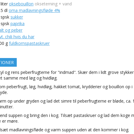
liter
oksebouillon
okseterning + vand
,5
dl
oma madlavningsfløde 4%
spsk
sukker
spsk
paprika
alt og peber
vt. chili hvis du har
00
g
fuldkornspastaskruer
TIONER
yl og rens peberfrugterne for "indmad". Skær dem i lidt grove stykker
et samme med løg og hvidløg.
m peberfrugt, løg, hvidløg, hakket tomat, krydderier og bouillon op i
yde.
rm op under gryden og lad det simre til peberfrugterne er bløde, ca. 
nutter.
lend suppen og bring den i kog. Tilsæt pastaskruer og lad dem koge m
e er møre.
ilsæt madlavningsfløde og varm suppen uden at den kommer i kog.