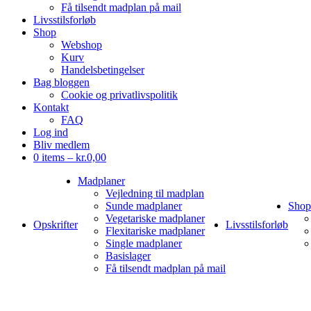
Få tilsendt madplan på mail
Livsstilsforløb
Shop
Webshop
Kurv
Handelsbetingelser
Bag bloggen
Cookie og privatlivspolitik
Kontakt
FAQ
Log ind
Bliv medlem
0 items –
kr.
0,00
Madplaner
Vejledning til madplan
Sunde madplaner
Shop
Vegetariske madplaner
Opskrifter
Livsstilsforløb
Flexitariske madplaner
Single madplaner
Basislager
Få tilsendt madplan på mail