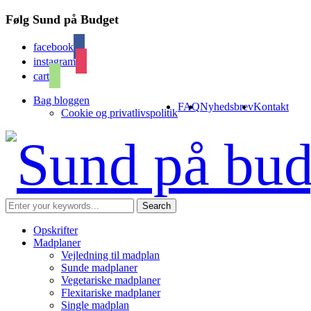
Følg Sund på Budget
facebook
instagram
cart
Bag bloggen
FAQ
Nyhedsbrev
Kontakt
Cookie og privatlivspolitik
Opskrifter
Madplaner
Vejledning til madplan
Sunde madplaner
Vegetariske madplaner
Flexitariske madplaner
Single madplan