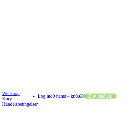
Webshop
Log ind
0 items –
kr.
0,00
Bliv medlem
Kurv
Handelsbetingelser