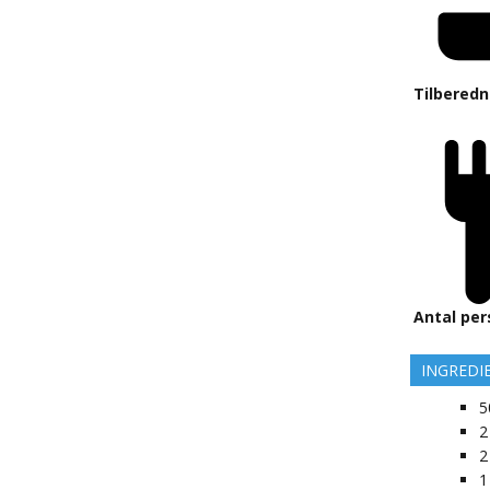
Tilberedn
Antal per
INGREDI
5
2
2
1