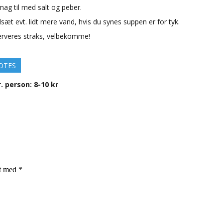
mag til med salt og peber.
lsæt evt. lidt mere vand, hvis du synes suppen er for tyk.
erveres straks, velbekomme!
OTES
pr. person: 8-10 kr
et med
*