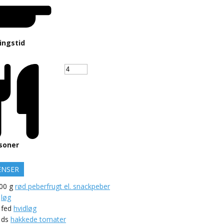
ingstid
soner
ENSER
00
g
rød peberfrugt el. snackpeber
løg
fed
hvidløg
ds
hakkede tomater