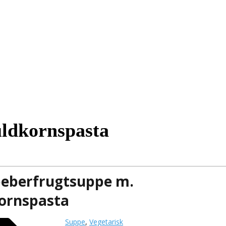
uldkornspasta
peberfrugtsuppe m.
kornspasta
Suppe
,
Vegetarisk