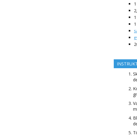
1
2
1
1
s
e
2
INSTRUK
Sk
d
Ko
gr
Va
mi
B
d
T