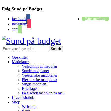
Følg Sund på Budget
facebook
Bliv medlem
instagram
cart
Opskrifter
Madplaner
Vejledning til madplan
Sunde madplaner
Vegetariske madplaner
Flexitariske madplaner
Single madplan
Basislager
Få tilsendt madplan på mail
Livsstilsforløb
Shop
Webshop
Kurv