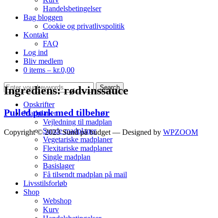
Handelsbetingelser
Bag bloggen
Cookie og privatlivspolitik
Kontakt
FAQ
Log ind
Bliv medlem
0 items –
kr.
0,00
Ingrediens:
rødvinssauce
Opskrifter
Pulled pork med tilbehør
Madplaner
Vejledning til madplan
Sunde madplaner
Copyright © 2023 Sund på budget
— Designed by
WPZOOM
Vegetariske madplaner
Flexitariske madplaner
Single madplan
Basislager
Få tilsendt madplan på mail
Livsstilsforløb
Shop
Webshop
Kurv