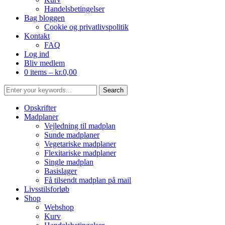
Handelsbetingelser
Bag bloggen
Cookie og privatlivspolitik
Kontakt
FAQ
Log ind
Bliv medlem
0 items –
kr.
0,00
Opskrifter
Madplaner
Vejledning til madplan
Sunde madplaner
Vegetariske madplaner
Flexitariske madplaner
Single madplan
Basislager
Få tilsendt madplan på mail
Livsstilsforløb
Shop
Webshop
Kurv