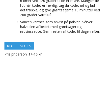
6 timer ved 120 grader til de er møre. Mangler de
lidt når kødet er færdig, tag da kødet ud og lad
det trække, og give grøntsagerne 15 minutter ved
200 grader varmluft.
Saucen varmes som anvist på pakken. Sérver
halvdelen af kødet med grøntsager og
rødvinssauce. Gem resten af kødet til dagen efter.
RECIPE NOTES
Pris pr person: 14-16 kr