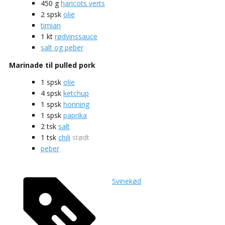
450
g
haricots verts
2
spsk
olie
timian
1
kt
rødvinssauce
salt og peber
Marinade til pulled pork
1
spsk
olie
4
spsk
ketchup
1
spsk
honning
1
spsk
paprika
2
tsk
salt
1
tsk
chili
stødt
peber
Svinekød