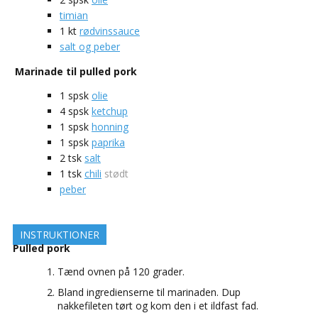
timian
1
kt
rødvinssauce
salt og peber
Marinade til pulled pork
1
spsk
olie
4
spsk
ketchup
1
spsk
honning
1
spsk
paprika
2
tsk
salt
1
tsk
chili
stødt
peber
INSTRUKTIONER
Pulled pork
Tænd ovnen på 120 grader.
Bland ingredienserne til marinaden. Dup
nakkefileten tørt og kom den i et ildfast fad.