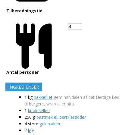
Tilberedningstid
Antal personer
INGREDIENSER
1
kg
nakkefilet
gem halvdelen af det færdige kød
til burgere, wrap eller pita
1
knoldselleri
250
g
pastinak el. persillerødder
4
store
gulerødder
2
løg