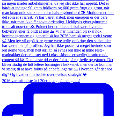
2016 var mit sidste år i 20erne, og på mange må