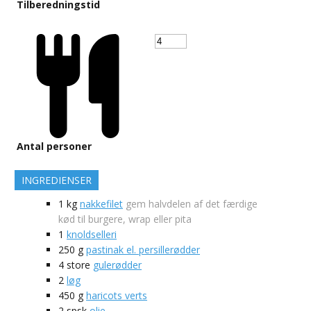
Tilberedningstid
Antal personer
INGREDIENSER
1
kg
nakkefilet
gem halvdelen af det færdige
kød til burgere, wrap eller pita
1
knoldselleri
250
g
pastinak el. persillerødder
4
store
gulerødder
2
løg
450
g
haricots verts
2
spsk
olie