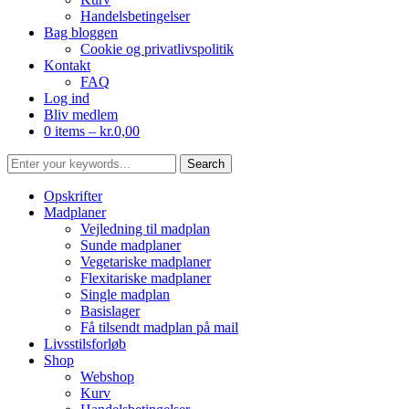
Handelsbetingelser
Bag bloggen
Cookie og privatlivspolitik
Kontakt
FAQ
Log ind
Bliv medlem
0 items –
kr.
0,00
Opskrifter
Madplaner
Vejledning til madplan
Sunde madplaner
Vegetariske madplaner
Flexitariske madplaner
Single madplan
Basislager
Få tilsendt madplan på mail
Livsstilsforløb
Shop
Webshop
Kurv