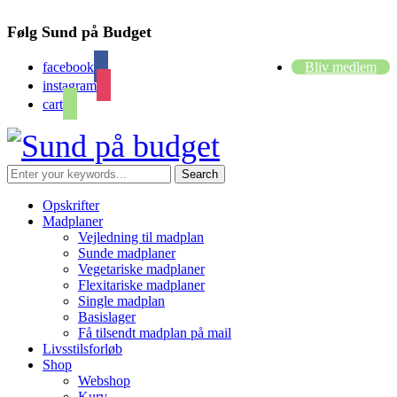
Følg Sund på Budget
facebook
Bliv medlem
instagram
cart
Opskrifter
Madplaner
Vejledning til madplan
Sunde madplaner
Vegetariske madplaner
Flexitariske madplaner
Single madplan
Basislager
Få tilsendt madplan på mail
Livsstilsforløb
Shop
Webshop
Kurv